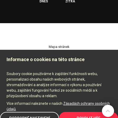
DNES
ZÍTRA
Mapa stránek
Podmínky ochrany osobních údajů
Informace o cookies na této stránce
Prohlášení o přístupnosti
Soubory cookie používáme k zajištění funkčnosti webu,
Kontakt
personalizaci obsahu našich webových stránek,
shromažďování a analýze informací o výkonu a používání
webu, zajištění fungování funkcí ze sociálních médií a k
© Obec petkovy
přizpůsobení obsahu a reklam.
Více informací naleznete v našich
Zásadách ochrany osobních
Naposledy aktualizováno: 04.08.2026 18:03
údajů
.