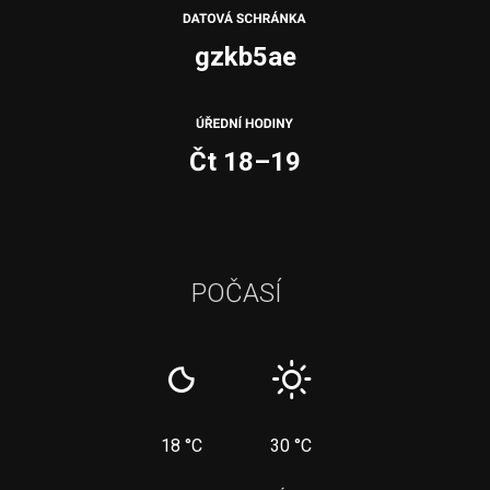
gzkb5ae
Čt 18–19
POČASÍ
18 °C
30 °C