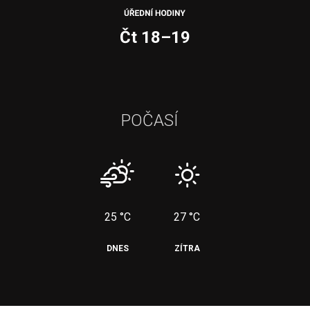
Čt 18–19
POČASÍ
25 °C
27 °C
DNES
ZÍTRA