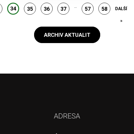
...
34
35
36
37
57
58
DALŠÍ
»
ARCHIV AKTUALIT
ADRESA