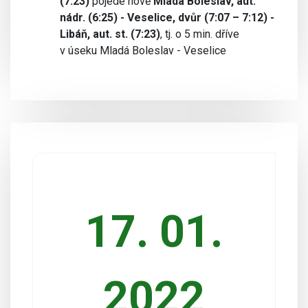
(7:23)
pojede nově
Mladá Boleslav, aut.
nádr. (6:25) - Veselice, dvůr (7:07 – 7:12) -
Libáň, aut. st. (7:23)
, tj. o 5 min. dříve
v úseku Mladá Boleslav - Veselice
17. 01.
2022