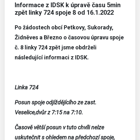
Informace z IDSK k úpravě času 5min
zpět linky 724 spoje 8 od 16.1.2022
Po žádostech obcí Petkovy, Sukorady,
Židněves a Březno o časovou úpravu spoje
č. 8 linky 724 zpět jsme obdrželi
následující informaci z IDSK.
Linka 724
Posun spoje odjíždějícího ze zast.
Veselice,dvůr z 7:15 na 7:10.
Časově větší posun v tuto chvíli nelze
uskutečnit s ohledem na předchozí spoje,