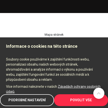
Mapa stránek
Podmínky ochrany osobních údajů
Informace o cookies na této stránce
Prohlášení o přístupnosti
Soubory cookie používáme k zajištění funkčnosti webu,
Kontakt
personalizaci obsahu našich webových stránek,
shromažďování a analýze informací o výkonu a používání
webu, zajištění fungování funkcí ze sociálních médií a k
© Obec petkovy
přizpůsobení obsahu a reklam.
Více informací naleznete v našich
Zásadách ochrany osobních
Naposledy aktualizováno: 04.08.2026 18:03
údajů
.
PODROBNÉ NASTAVENÍ
POVOLIT VŠE