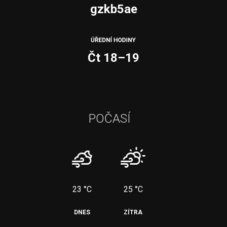
gzkb5ae
Čt 18–19
POČASÍ
23 °C
25 °C
DNES
ZÍTRA