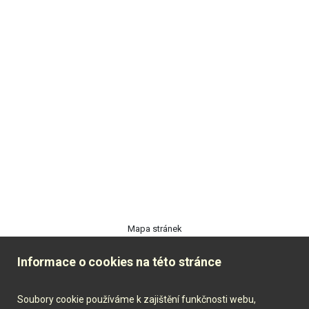
Mapa stránek
Podmínky ochrany osobních údajů
Informace o cookies na této stránce
Prohlášení o přístupnosti
Soubory cookie používáme k zajištění funkčnosti webu,
Kontakt