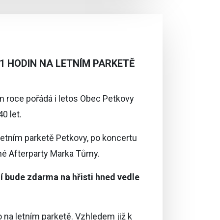
21 HODIN NA LETNÍM PARKETĚ
roce pořádá i letos Obec Petkovy
0 let.
letním parketě Petkovy, po koncertu
é Afterparty Marka Tůmy.
í bude zdarma na hřisti hned vedle
na letním parketě. Vzhledem již k